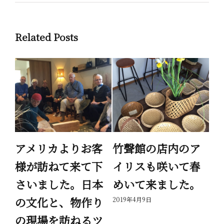
Related Posts
繭
アメリカよりお客
竹聲館の店内のア
家
様が訪ねて来て下
イリスも咲いて春
が
さいました。日本
めいて来ました。
で
の文化と、物作り
を
2019年4月9日
の現場を訪ねるツ
て