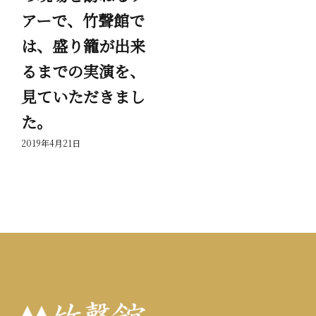
アーで、竹聲館で
節
は、盛り籠が出来
岳
るまでの実演を、
っ
見ていただきまし
201
た。
2019年4月21日