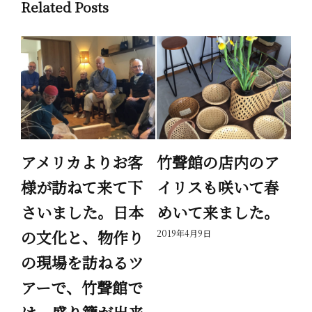
Related Posts
繭
アメリカよりお客
竹聲館の店内のア
家
様が訪ねて来て下
イリスも咲いて春
が
さいました。日本
めいて来ました。
で
の文化と、物作り
を
2019年4月9日
の現場を訪ねるツ
て
アーで、竹聲館で
節