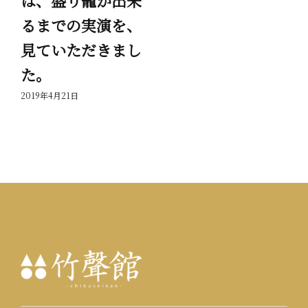
は、盛り籠が出来
岳
るまでの実演を、
っ
見ていただきまし
201
た。
2019年4月21日