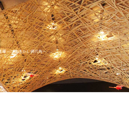
覧
盛篭～二重透かし網代角～