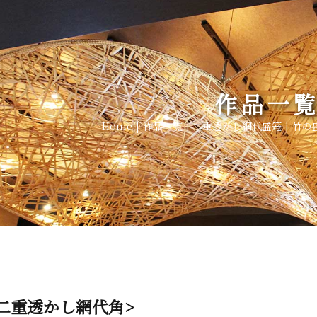
作品一
Home
作品一覧
二重透かし網代盛篭
竹の
二重透かし網代角>