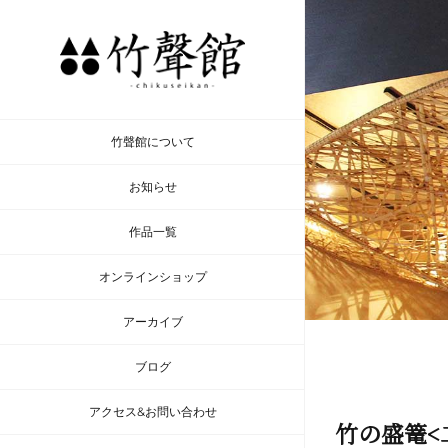
Skip
to
content
竹聲館について
お知らせ
作品一覧
オンラインショップ
アーカイブ
ブログ
アクセス&お問い合わせ
竹の盛篭<