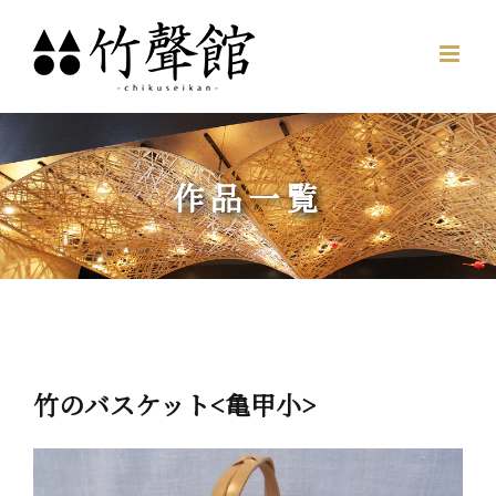
Skip
to
content
作品一覧
竹のバスケット<亀甲小>