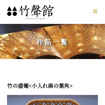
Skip
to
content
作品一覧
竹の盛篭<小入れ麻の葉角>