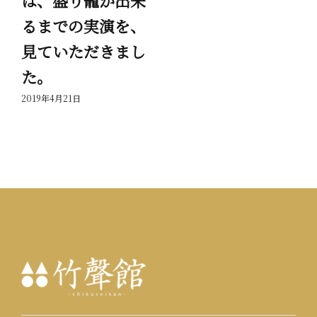
は、盛り籠が出来
岳
るまでの実演を、
っ
見ていただきまし
201
た。
2019年4月21日