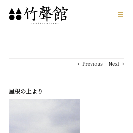
Skip
to
content
Previous
Next
屋根の上より