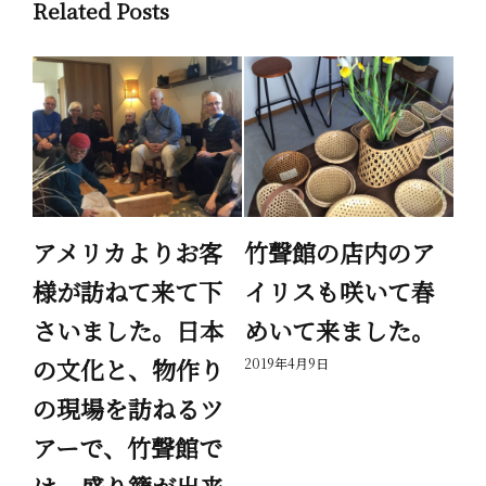
Related Posts
繭
アメリカよりお客
竹聲館の店内のア
家
様が訪ねて来て下
イリスも咲いて春
が
さいました。日本
めいて来ました。
で
の文化と、物作り
を
2019年4月9日
の現場を訪ねるツ
て
アーで、竹聲館で
節