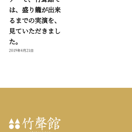
は、盛り籠が出来
岳
るまでの実演を、
っ
見ていただきまし
201
た。
2019年4月21日