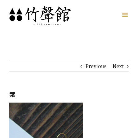
Skip
to
content
Previous
Next
栞