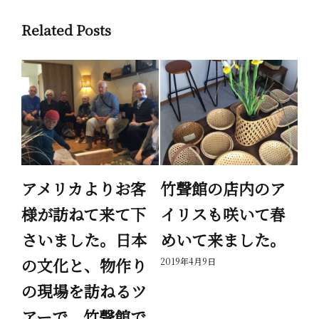
Related Posts
繭
アメリカよりお客
竹聲館の店内のア
家
様が訪ねて来て下
イリスも咲いて春
が
さいました。日本
めいて来ました。
で
の文化と、物作り
を
2019年4月9日
の現場を訪ねるツ
て
アーで、竹聲館で
節