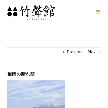
Skip
to
content
Previous
Next
梅雨の晴れ間