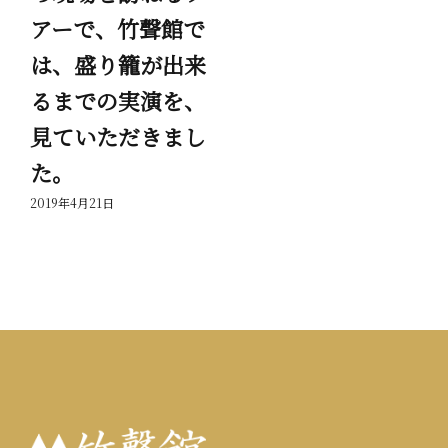
アーで、竹聲館で
節
は、盛り籠が出来
岳
るまでの実演を、
っ
見ていただきまし
201
た。
2019年4月21日