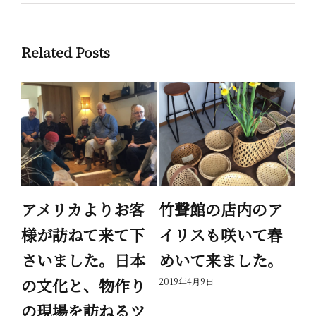
Related Posts
繭
アメリカよりお客
竹聲館の店内のア
家
様が訪ねて来て下
イリスも咲いて春
が
さいました。日本
めいて来ました。
で
の文化と、物作り
を
2019年4月9日
の現場を訪ねるツ
て