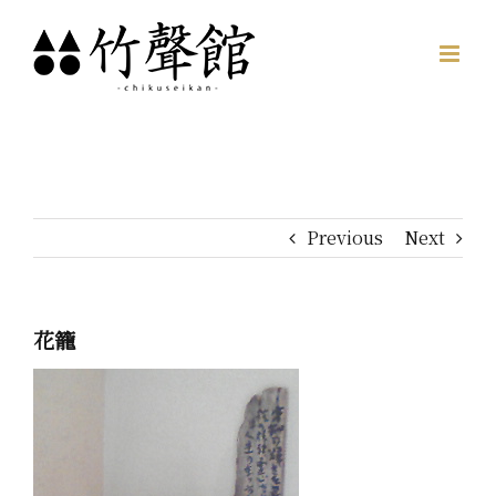
Skip
to
content
Previous
Next
花籠