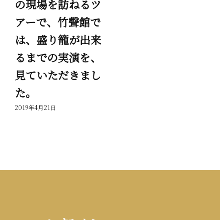
の現場を訪ねるツ
て
アーで、竹聲館で
節
は、盛り籠が出来
岳
るまでの実演を、
っ
見ていただきまし
201
た。
2019年4月21日