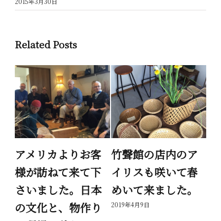
2015年3月30日
Related Posts
繭
アメリカよりお客
竹聲館の店内のア
家
様が訪ねて来て下
イリスも咲いて春
が
さいました。日本
めいて来ました。
で
の文化と、物作り
を
2019年4月9日