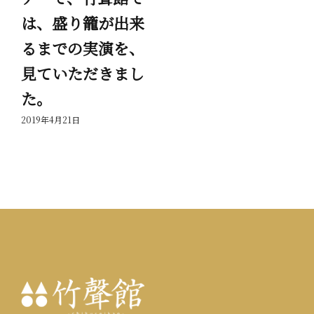
は、盛り籠が出来
岳
るまでの実演を、
っ
見ていただきまし
201
た。
2019年4月21日