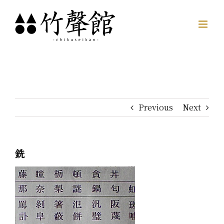
Skip
to
content
Previous
Next
銑