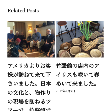
Related Posts
繭
アメリカよりお客
竹聲館の店内のア
家
様が訪ねて来て下
イリスも咲いて春
が
さいました。日本
めいて来ました。
で
の文化と、物作り
を
2019年4月9日
の現場を訪ねるツ
て
アーで、竹聲館で
節