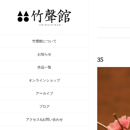
Skip
to
content
竹聲館について
お知らせ
35
作品一覧
オンラインショップ
アーカイブ
ブログ
アクセス&お問い合わせ