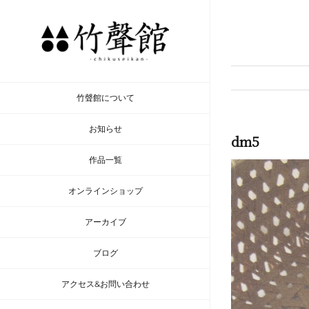
Skip
to
content
竹聲館について
お知らせ
dm5
作品一覧
オンラインショップ
アーカイブ
ブログ
アクセス&お問い合わせ