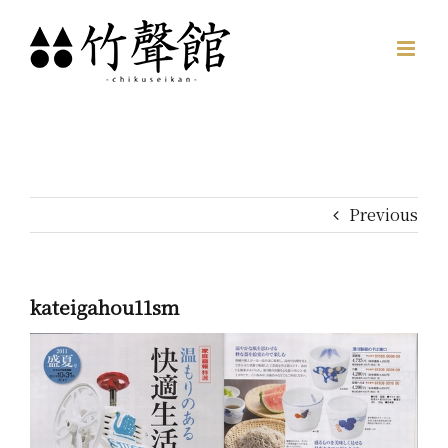
Skip
to
content
Previous
kateigahou11sm