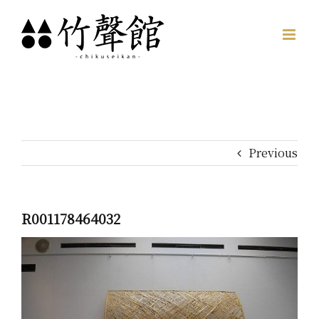
Skip
to
content
Previous
R001178464032