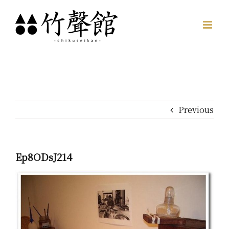
Skip
to
content
Previous
Ep8ODsJ214